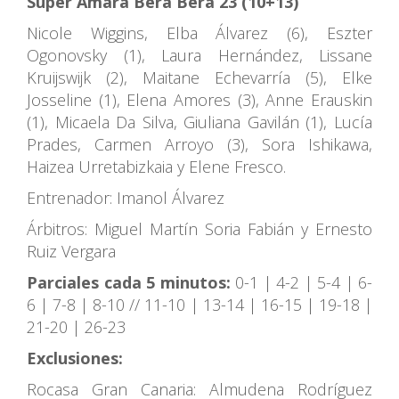
Súper Amara Bera Bera 23
(10+13)
Nicole Wiggins, Elba Álvarez (6), Eszter
Ogonovsky (1), Laura Hernández, Lissane
Kruijswijk (2), Maitane Echevarría (5), Elke
Josseline (1), Elena Amores (3), Anne Erauskin
(1), Micaela Da Silva, Giuliana Gavilán (1), Lucía
Prades, Carmen Arroyo (3), Sora Ishikawa,
Haizea Urretabizkaia y Elene Fresco.
Entrenador: Imanol Álvarez
Árbitros: Miguel Martín Soria Fabián y Ernesto
Ruiz Vergara
Parciales cada 5 minutos:
0-1 | 4-2 | 5-4 | 6-
6 | 7-8 | 8-10 // 11-10 | 13-14 | 16-15 | 19-18 |
21-20 | 26-23
Exclusiones:
Rocasa Gran Canaria: Almudena Rodríguez