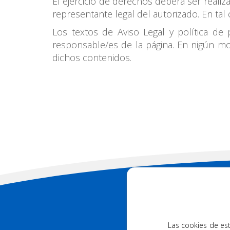
El ejercicio de derechos deberá ser real
representante legal del autorizado. En ta
Los textos de Aviso Legal y política de
responsable/es de la página. En nigún m
dichos contenidos.
88
DESCARGUE NUES
Las cookies de est