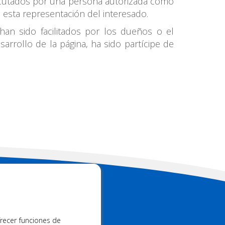
jecutados por una persona autorizada como
 esta representación del interesado.
han sido facilitados por los dueños o el
arrollo de la página, ha sido partícipe de
 FM
frecer funciones de