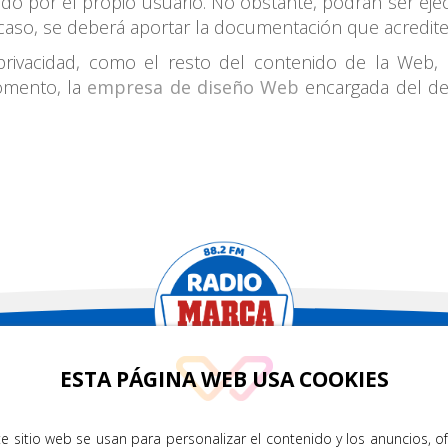
izado por el propio usuario. No obstante, podrán ser e
l caso, se deberá aportar la documentación que acredite
 privacidad, como el resto del contenido de la Web, 
omento, la
empresa de diseño Web
encargada del des
.2
ESTA PÁGINA WEB USA COOKIES
CONTÁCTENOS
TRA APP
e sitio web se usan para personalizar el contenido y los anuncios, o