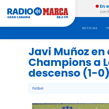
En 
con 
NOTICIAS
P
Javi Muñoz en e
Champions a L
descenso (1-0
Fútbol