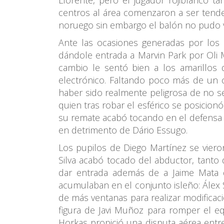
Llorente, pero el jugador rojiblanco t
centros al área comenzaron a ser tende
noruego sin embargo el balón no pudo v
Ante las ocasiones generadas por los 
dándole entrada a Marvin Park por Oli M
cambio le sentó bien a los amarillos
electrónico. Faltando poco más de un c
haber sido realmente peligrosa de no s
quien tras robar el esférico se posicionó
su remate acabó tocando en el defensa 
en detrimento de Dário Essugo.
Los pupilos de Diego Martínez se vieron
Silva acabó tocado del abductor, tanto
dar entrada además de a Jaime Mata qu
acumulaban en el conjunto isleño: Álex 
de más ventanas para realizar modificac
figura de Javi Muñoz para romper el equ
Horkas propició una disputa aérea entre