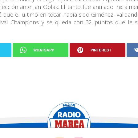
erfección ante Jan Oblak. El tanto fue anulado inicialm
ó que el último en tocar había sido Giménez, validan
ival Champions y se queda con 32 puntos que le s
WHATSAPP
PINTEREST