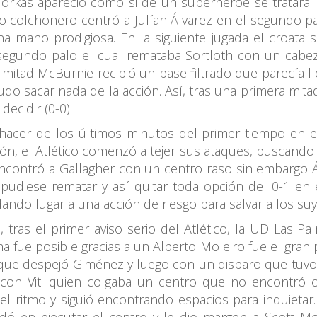
orkas apareció como si de un superhéroe se tratara. 
ico colchonero centró a Julían Álvarez en el segundo 
na mano prodigiosa. En la siguiente jugada el croata 
segundo palo el cual remataba Sortloth con un cabez
 mitad McBurnie recibió un pase filtrado que parecía ll
pudo sacar nada de la acción. Así, tras una primera mit
ecidir (0-0).
cer de los últimos minutos del primer tiempo en el 
n, el Atlético comenzó a tejer sus ataques, buscando f
z encontró a Gallagher con un centro raso sin embargo
o pudiese rematar y así quitar toda opción del 0-1 en
dando lugar a una acción de riesgo para salvar a los suy
, tras el primer aviso serio del Atlético, la UD Las 
a fue posible gracias a un Alberto Moleiro fue el gran 
 que despejó Giménez y luego con un disparo que tuv
on Viti quien colgaba un centro que no encontró ot
 el ritmo y siguió encontrando espacios para inquietar