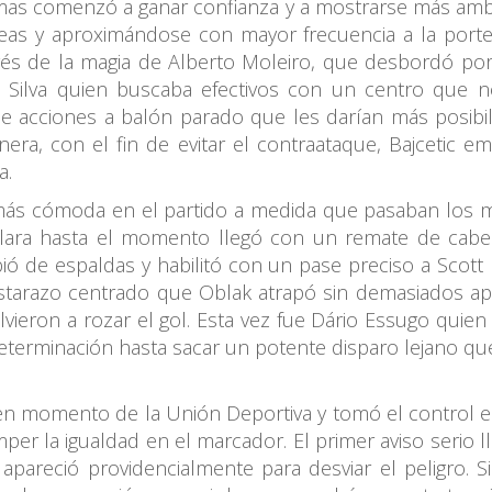
Palmas comenzó a ganar confianza y a mostrarse más amb
eas y aproximándose con mayor frecuencia a la porte
avés de la magia de Alberto Moleiro, que desbordó p
ábio Silva quien buscaba efectivos con un centro que
e acciones a balón parado que les darían más posibil
era, con el fin de evitar el contraataque, Bajcetic 
a.
 más cómoda en el partido a medida que pasaban los m
clara hasta el momento llegó con un remate de cabe
ibió de espaldas y habilitó con un pase preciso a Sc
estarazo centrado que Oblak atrapó sin demasiados a
lvieron a rozar el gol. Esta vez fue Dário Essugo quien
erminación hasta sacar un potente disparo lejano que
buen momento de la Unión Deportiva y tomó el control en
per la igualdad en el marcador. El primer aviso serio 
pareció providencialmente para desviar el peligro. 