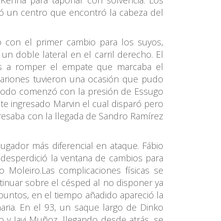
McKenna para taponar con solvencia. Los
gó un centro que encontró la cabeza del
o con el primer cambio para los suyos,
n doble lateral en el carril derecho. El
tos a romper el empate que marcaba el
anariones tuvieron una ocasión que pudo
s todo comenzó con la presión de Essugo
ente ingresado Marvin el cual disparó pero
resaba con la llegada de Sandro Ramírez
jugador más diferencial en ataque. Fábio
 desperdició la ventana de cambios para
 Moleiro.Las complicaciones físicas se
tinuar sobre el césped al no disponer ya
puntos, en el tiempo añadido apareció la
naria. En el 93, un saque largo de Dinko
o y Javi Muñoz, llegando desde atrás, se