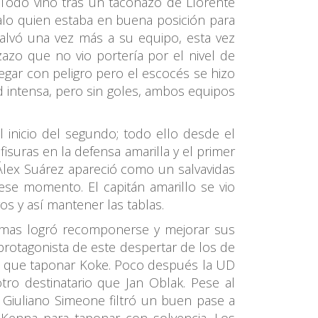
Todo vino tras un taconazo de Llorente
palo quien estaba en buena posición para
salvó una vez más a su equipo, esta vez
azo que no vio portería por el nivel de
egar con peligro pero el escocés se hizo
ad intensa, pero sin goles, ambos equipos
inicio del segundo; todo ello desde el
isuras en la defensa amarilla y el primer
 Álex Suárez apareció como un salvavidas
 ese momento. El capitán amarillo se vio
os y así mantener las tablas.
Palmas logró recomponerse y mejorar sus
protagonista de este despertar de los de
o que taponar Koke. Poco después la UD
ro destinatario que Jan Oblak. Pese al
. Giuliano Simeone filtró un buen pase a