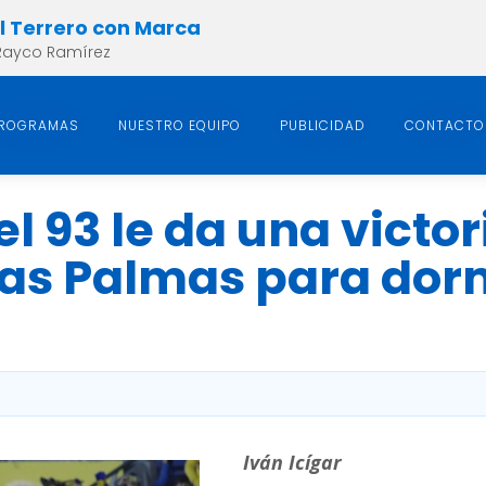
el Terrero con Marca
Rayco Ramírez
ROGRAMAS
NUESTRO EQUIPO
PUBLICIDAD
CONTACTO
l 93 le da una victor
as Palmas para dorm
)
Iván Icígar