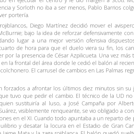
ardó en ejecutar el centro y le dio margen a Scott 
ncia y Sorloth no iba a ser menos, Pablo Barrios col
er portería.
rojiblancos, Diego Martínez decidió mover el avisper
cBurnie; bajo la idea de reforzar defensivamente con u
 dando lugar a una mejor versión ofensiva dispues
uarto de hora para que el duelo viera su fin, los c
er por la presencia de César Azpilicueta. Una vez má
 en la frontal del área donde le cedió el balón al reci
colchonero. El carrusel de cambios en Las Palmas reg
 forzados a afrontar los últimos diez minutos sin su 
 que tuvo que pedir el cambio. El técnico de la UD no
ien sustituiría al luso, a José Campaña por Alberto
Suárez, visiblemente renqueante, se vio obligado a con
iones en el XI. Cuando todo apuntaba a un reparto de 
ilibrio y desatar la locura en el Estadio de Gran Ca
 Jaime Mata y la zaga rojiblanca. El balón quedó suelt