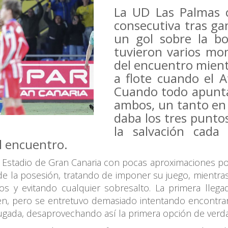
La UD Las Palmas c
consecutiva tras ga
un gol sobre la bo
tuvieron varios mo
del encuentro mien
a flote cuando el A
Cuando todo apunta
ambos, un tanto en 
daba los tres punto
la salvación cada 
el encuentro.
el Estadio de Gran Canaria con pocas aproximaciones p
de la posesión, tratando de imponer su juego, mientr
 y evitando cualquier sobresalto. La primera llegada
en, pero se entretuvo demasiado intentando encontrar e
jugada, desaprovechando así la primera opción de verd